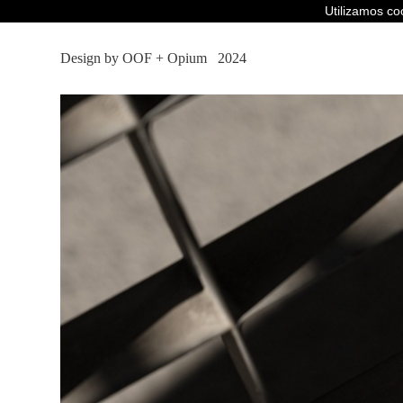
Utilizamos c
Design by OOF
+
Opium
2024